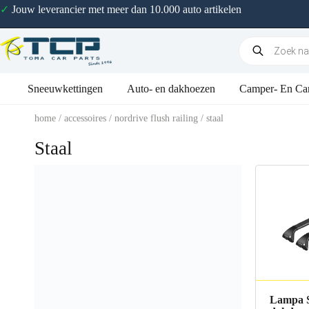
✓
Jouw leverancier met meer dan 10.000 auto artikelen
Sneeuwkettingen
Auto- en dakhoezen
Camper- En Ca
home
/
accessoires
/
nordrive flush railing
/ staal
Staal
Lampa S