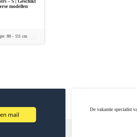
rs – S | Geschikt
erse modellen
gte: 80 - 111 cm
De vakantie specialist v
een mail