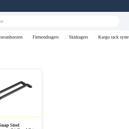
ravanhoezen
Fietsendragers
Skidragers
Kargo rack syst
nap Steel