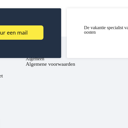
De vakantie specialist v
ur een mail
oosten
Algemeen
Algemene voorwaarden
et