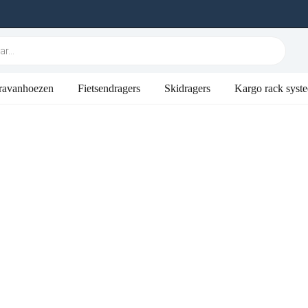
ravanhoezen
Fietsendragers
Skidragers
Kargo rack syst