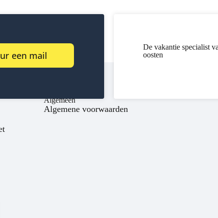
De vakantie specialist v
ur een mail
oosten
Algemeen
Algemene voorwaarden
et