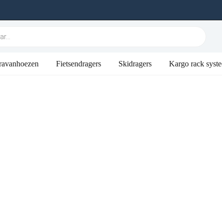
ravanhoezen
Fietsendragers
Skidragers
Kargo rack syst