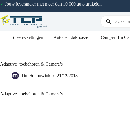
✓
Jouw leverancier met meer dan 10.000 auto artikelen
Sneeuwkettingen
Auto- en dakhoezen
Camper- En Ca
Adaptive+toebehoren & Camera’s
Tim Schouwink
21/12/2018
Adaptive+toebehoren & Camera’s