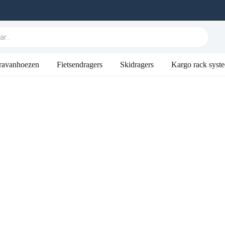
ravanhoezen
Fietsendragers
Skidragers
Kargo rack syst