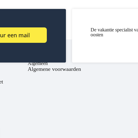
De vakantie specialist v
ur een mail
oosten
Algemeen
Algemene voorwaarden
et