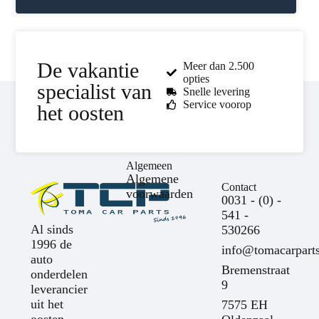
De vakantie
Meer dan 2.500
opties
specialist van
Snelle levering
Service voorop
het oosten
Algemeen
Algemene
Contact
voorwaarden
0031 - (0) -
541 -
Al sinds
530266
1996 de
info@tomacarparts
auto
Bremenstraat
onderdelen
9
leverancier
uit het
7575 EH
oosten.