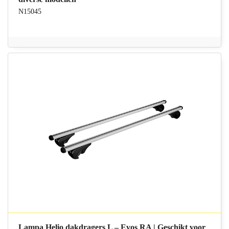
N15045
Lampa Helio dakdragers L – Evos RA | Geschikt voor