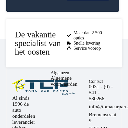
De vakantie
Meer dan 2.500
opties
specialist van
Snelle levering
Service voorop
het oosten
Algemeen
Algemene
Contact
voorwaarden
0031 - (0) -
541 -
Al sinds
530266
1996 de
info@tomacarparts
auto
Bremenstraat
onderdelen
9
leverancier