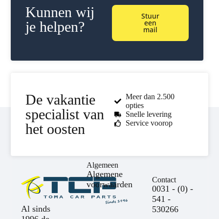
Kunnen wij
Stuur
een
je helpen?
mail
De vakantie
Meer dan 2.500
opties
specialist van
Snelle levering
Service voorop
het oosten
Algemeen
Algemene
Contact
voorwaarden
0031 - (0) -
541 -
Al sinds
530266
1996 de