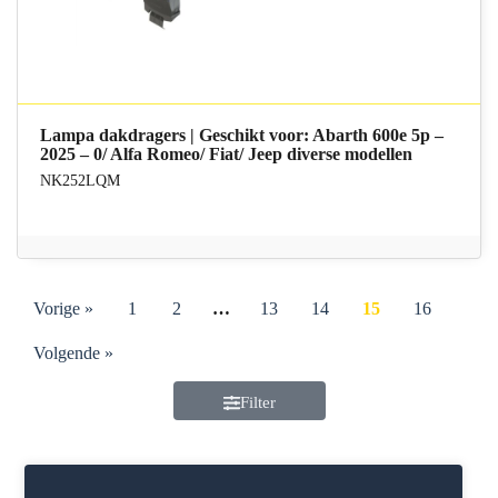
Lampa dakdragers | Geschikt voor: Abarth 600e 5p –
2025 – 0/ Alfa Romeo/ Fiat/ Jeep diverse modellen
NK252LQM
Vorige »
1
2
…
13
14
15
16
Volgende »
Filter