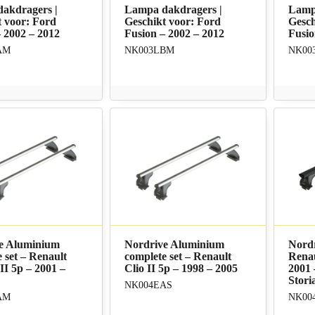
akdragers |
Lampa dakdragers |
Lamp
t voor: Ford
Geschikt voor: Ford
Gesch
 2002 – 2012
Fusion – 2002 – 2012
Fusio
AM
NK003LBM
NK00
e Aluminium
Nordrive Aluminium
Nordr
 set – Renault
complete set – Renault
Renau
II 5p – 2001 –
Clio II 5p – 1998 – 2005
2001 
Stori
NK004EAS
AM
NK00