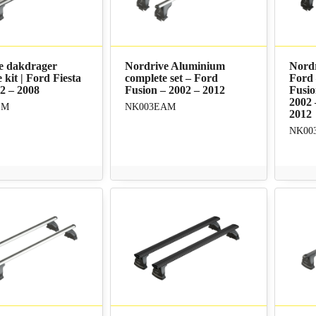
e dakdrager
Nordrive Aluminium
Nordr
 kit | Ford Fiesta
complete set – Ford
Ford
2 – 2008
Fusion – 2002 – 2012
Fusio
2002 
SM
NK003EAM
2012
NK00