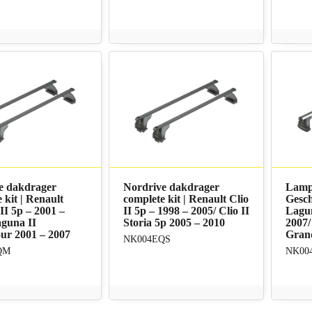
e dakdrager
Nordrive dakdrager
Lamp
 kit | Renault
complete kit | Renault Clio
Gesch
II 5p – 2001 –
II 5p – 1998 – 2005/ Clio II
Lagun
aguna II
Storia 5p 2005 – 2010
2007/
ur 2001 – 2007
Grand
NK004EQS
QM
NK00