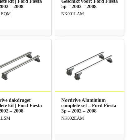
ete kit | Ford Fiesta
Geschikt voor: Ford Fiesta
2002 – 2008
5p – 2002 – 2008
1EQM
NK001LAM
rive dakdrager
Nordrive Aluminium
ete kit | Ford Fiesta
complete set – Ford Fiesta
2002 – 2008
3p – 2002 – 2008
1LSM
NK002EAM