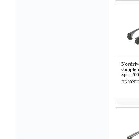
Nordriv
complete
3p – 200
NK002E