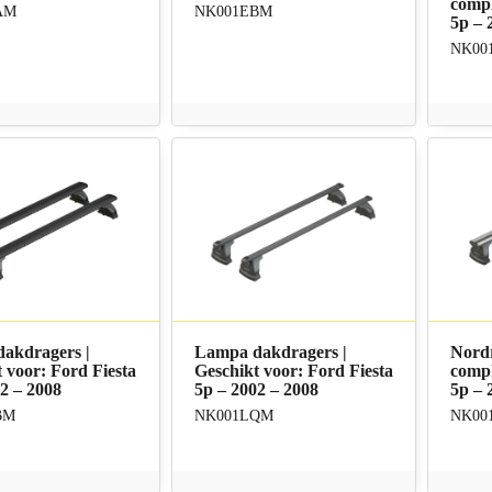
compl
AM
NK001EBM
5p – 
NK00
akdragers |
Lampa dakdragers |
Nord
 voor: Ford Fiesta
Geschikt voor: Ford Fiesta
compl
2 – 2008
5p – 2002 – 2008
5p – 
BM
NK001LQM
NK00