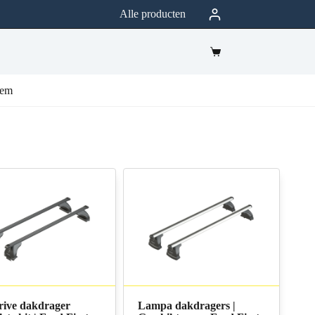
Alle producten
eem
rive dakdrager
Lampa dakdragers |