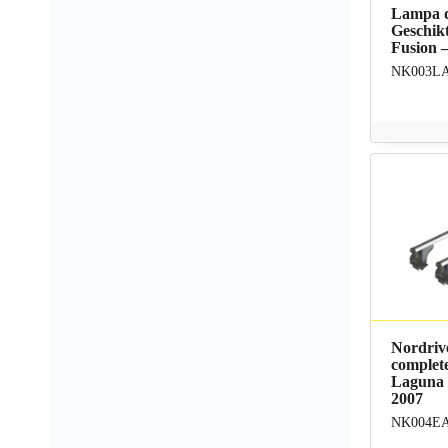
Lampa d
Geschik
Fusion –
NK003L
Nordriv
complete
Laguna 
2007
NK004E