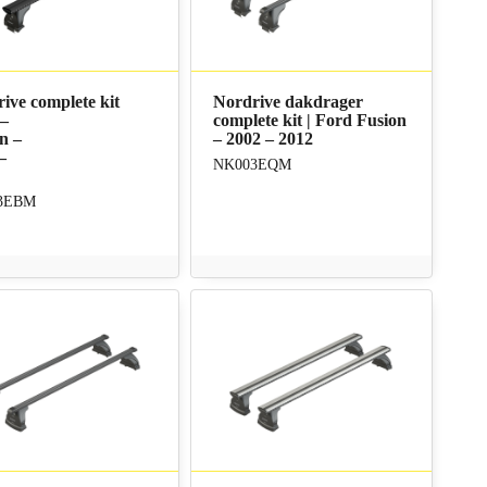
ive complete kit
Nordrive dakdrager
 –
complete kit | Ford Fusion
n –
– 2002 – 2012
–
NK003EQM
3EBM