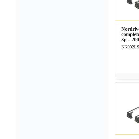
Nordriv
complete
3p – 200
NK002L