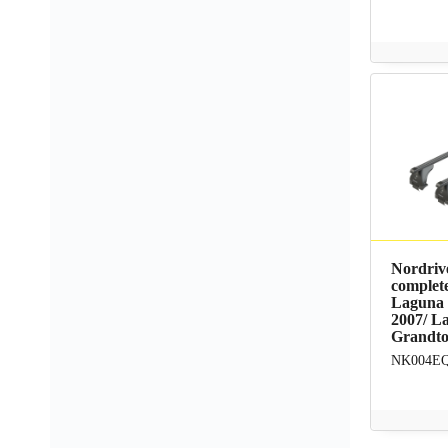
Nordriv
complete
Laguna 
2007/ L
Grandto
NK004E