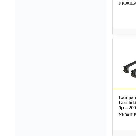
NK001E
Lampa d
Geschikt
5p – 200
NK001L