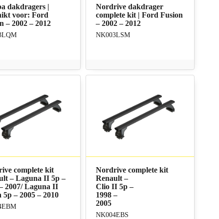
a dakdragers |
Nordrive dakdrager
ikt voor: Ford
complete kit | Ford Fusion
n – 2002 – 2012
– 2002 – 2012
3LQM
NK003LSM
ive complete kit
Nordrive complete kit
lt – Laguna II 5p –
Renault –
– 2007/ Laguna II
Clio II 5p –
a 5p – 2005 – 2010
1998 –
2005
4EBM
NK004EBS