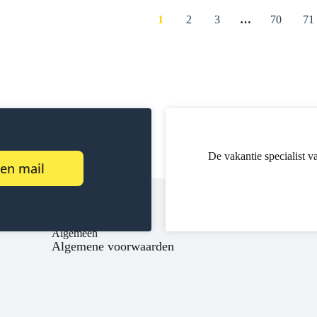
1
2
3
…
70
71
De vakantie specialist v
een mail
Algemeen
Algemene voorwaarden