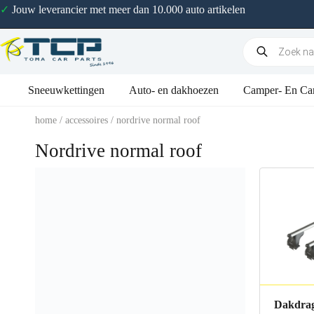
✓
Jouw leverancier met meer dan 10.000 auto artikelen
Sneeuwkettingen
Auto- en dakhoezen
Camper- En Ca
home
/
accessoires
/ nordrive normal roof
Nordrive normal roof
Dakdrag