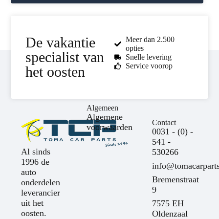
De vakantie
Meer dan 2.500
opties
specialist van
Snelle levering
Service voorop
het oosten
Algemeen
Algemene
Contact
voorwaarden
0031 - (0) -
541 -
Al sinds
530266
1996 de
info@tomacarparts
auto
Bremenstraat
onderdelen
9
leverancier
uit het
7575 EH
oosten.
Oldenzaal