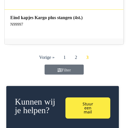
Eind kapjes Kargo plus stangen (4st.)
N99997
Vorige »
1
2
3
Filter
Kunnen wij
Stuur
een
je helpen?
mail