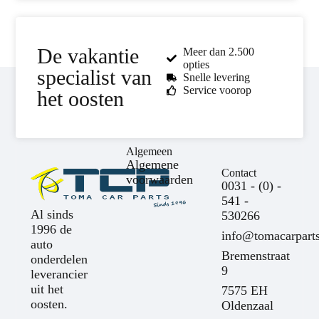
De vakantie
Meer dan 2.500
opties
specialist van
Snelle levering
Service voorop
het oosten
Algemeen
Algemene
Contact
voorwaarden
0031 - (0) -
541 -
Al sinds
530266
1996 de
info@tomacarparts
auto
Bremenstraat
onderdelen
9
leverancier
uit het
7575 EH
oosten.
Oldenzaal