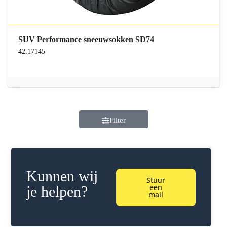
SUV Performance sneeuwsokken SD74
42.17145
Filter
Kunnen wij
Stuur
een
je helpen?
mail