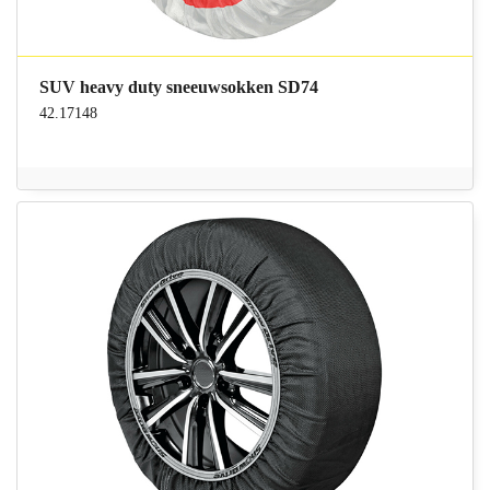
SUV heavy duty sneeuwsokken SD74
42.17148