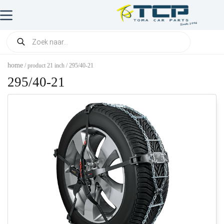
home
/ product 21 inch / 295/40-21
295/40-21