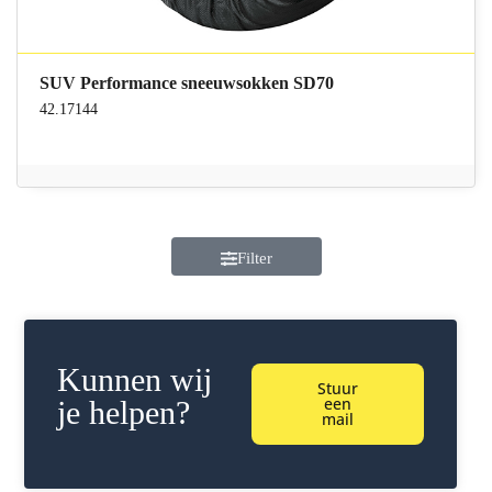
SUV Performance sneeuwsokken SD70
42.17144
Filter
Kunnen wij
Stuur
een
je helpen?
mail