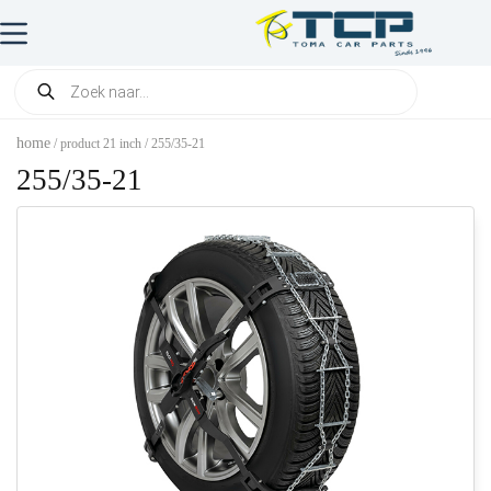
home
/ product 21 inch / 255/35-21
255/35-21