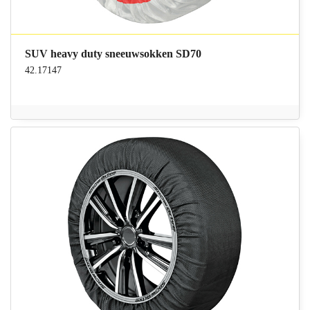
SUV heavy duty sneeuwsokken SD70
42.17147