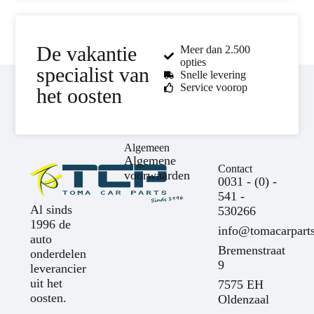
De vakantie
Meer dan 2.500
opties
specialist van
Snelle levering
Service voorop
het oosten
Algemeen
Algemene
Contact
voorwaarden
0031 - (0) -
541 -
Al sinds
530266
1996 de
info@tomacarparts
auto
Bremenstraat
onderdelen
9
leverancier
uit het
7575 EH
oosten.
Oldenzaal