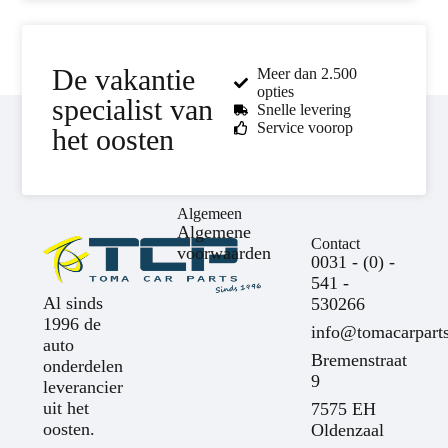
De vakantie
Meer dan 2.500
opties
specialist van
Snelle levering
Service voorop
het oosten
Algemeen
Algemene
Contact
voorwaarden
0031 - (0) -
541 -
Al sinds
530266
1996 de
info@tomacarparts
auto
Bremenstraat
onderdelen
9
leverancier
uit het
7575 EH
oosten.
Oldenzaal