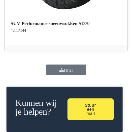
SUV Performance sneeuwsokken SD70
42.17144
Filter
Kunnen wij
Stuur
een
je helpen?
mail