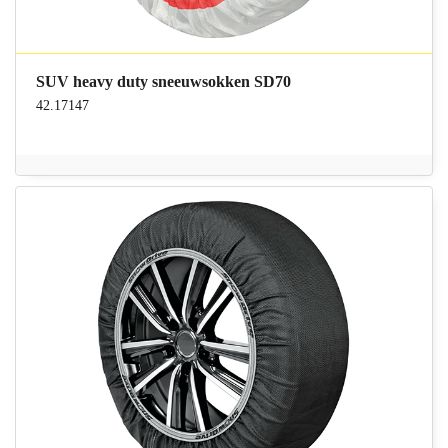
SUV heavy duty sneeuwsokken SD70
42.17147