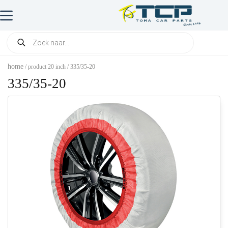
home
/ product 20 inch / 335/35-20
335/35-20