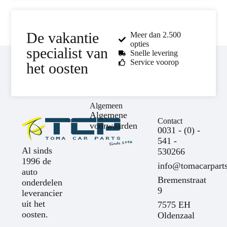
De vakantie
Meer dan 2.500
opties
specialist van
Snelle levering
Service voorop
het oosten
Algemeen
Algemene
Contact
voorwaarden
0031 - (0) -
541 -
Al sinds
530266
1996 de
info@tomacarparts
auto
Bremenstraat
onderdelen
9
leverancier
uit het
7575 EH
oosten.
Oldenzaal