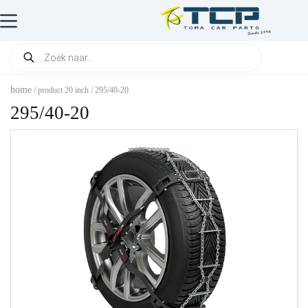
home
/ product 20 inch / 295/40-20
295/40-20