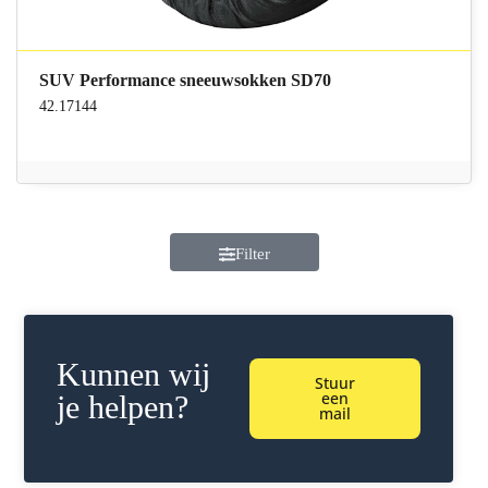
SUV Performance sneeuwsokken SD70
42.17144
Filter
Kunnen wij
Stuur
een
je helpen?
mail