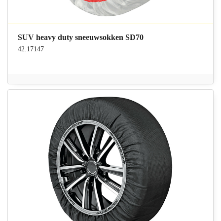
SUV heavy duty sneeuwsokken SD70
42.17147