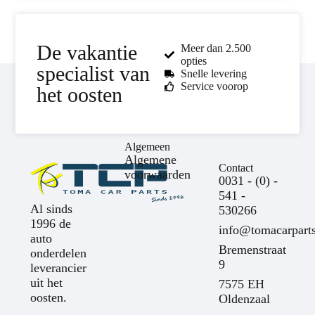
De vakantie
Meer dan 2.500
opties
specialist van
Snelle levering
Service voorop
het oosten
Algemeen
Algemene
Contact
voorwaarden
0031 - (0) -
541 -
Al sinds
530266
1996 de
info@tomacarparts
auto
Bremenstraat
onderdelen
9
leverancier
uit het
7575 EH
oosten.
Oldenzaal