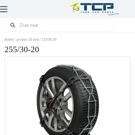
home
/ product 20 inch / 255/30-20
255/30-20