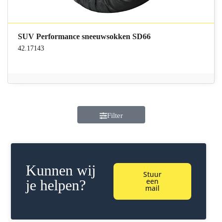
SUV Performance sneeuwsokken SD66
42.17143
Filter
Kunnen wij
Stuur
een
je helpen?
mail