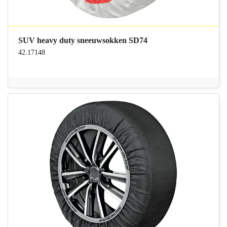
SUV heavy duty sneeuwsokken SD74
42.17148