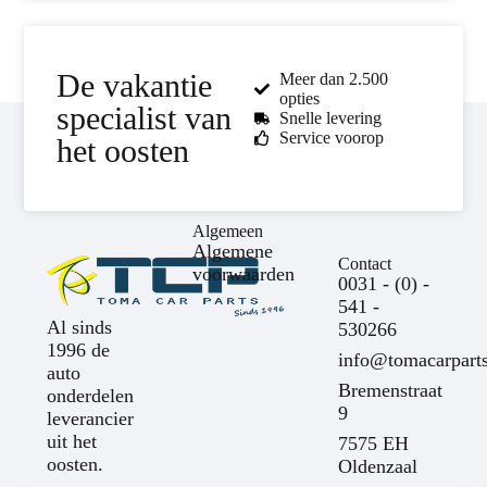
De vakantie
Meer dan 2.500
opties
specialist van
Snelle levering
Service voorop
het oosten
Algemeen
Algemene
Contact
voorwaarden
0031 - (0) -
541 -
Al sinds
530266
1996 de
info@tomacarparts
auto
Bremenstraat
onderdelen
9
leverancier
uit het
7575 EH
oosten.
Oldenzaal