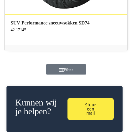
SUV Performance sneeuwsokken SD74
42.17145
Filter
Kunnen wij
Stuur
een
je helpen?
mail