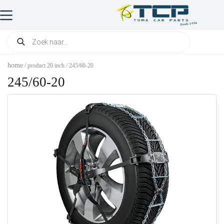
home
/ product 20 inch / 245/60-20
245/60-20