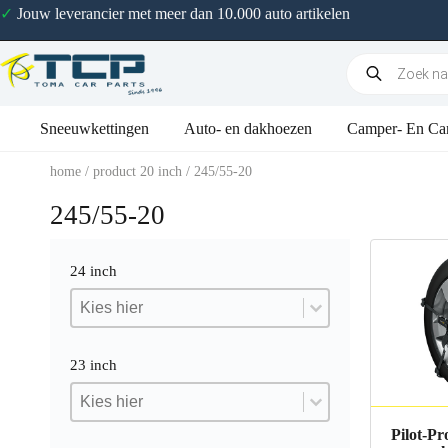
✓
Jouw leverancier met meer dan 10.000 auto artikelen
Sneeuwkettingen
Auto- en dakhoezen
Camper- En Ca
home
/ product 20 inch / 245/55-20
245/55-20
24 inch
24 inch
24 inch
24 inch
23 inch
23 inch
23 inch
23 inch
Pilot-P