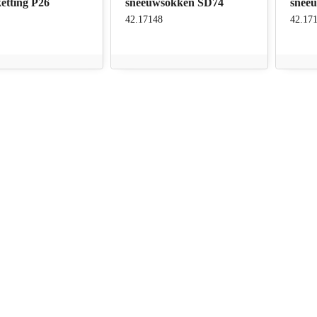
etting P26
sneeuwsokken SD74
snee
42.17148
42.17