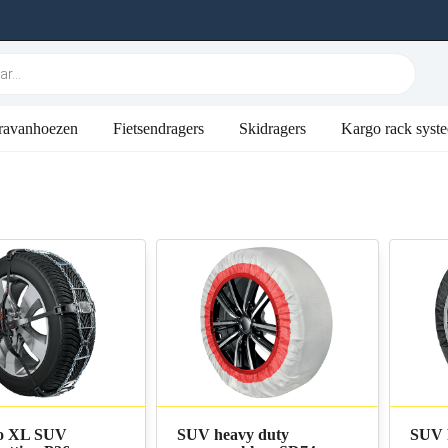
ravanhoezen
Fietsendragers
Skidragers
Kargo rack syst
ro XL SUV
SUV heavy duty
SUV 