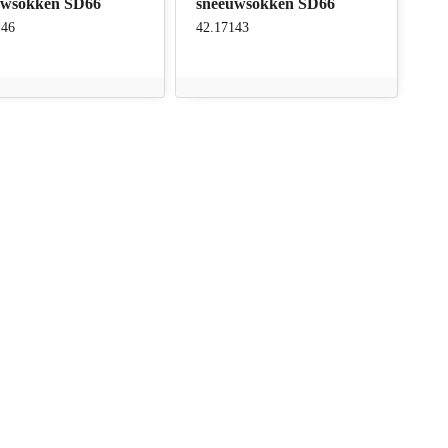
uwsokken SD66
sneeuwsokken SD66
146
42.17143