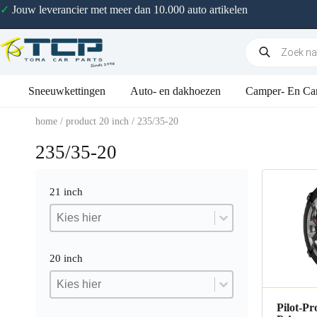
✓
Jouw leverancier met meer dan 10.000 auto artikelen
Sneeuwkettingen
Auto- en dakhoezen
Camper- En Ca
home
/ product 20 inch / 235/35-20
235/35-20
21 inch
21 inch
21 inch
21 inch
20 inch
20 inch
20 inch
20 inch
Pilot-Pr