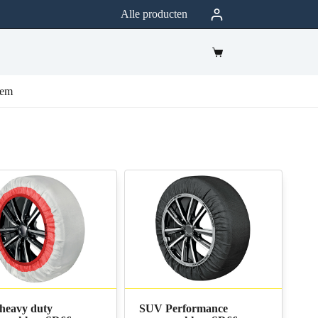
Alle producten
eem
heavy duty
SUV Performance