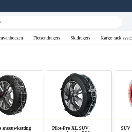
ravanhoezen
Fietsendragers
Skidragers
Kargo rack syst
o sneeuwketting
Pilot-Pro XL SUV
SUV 