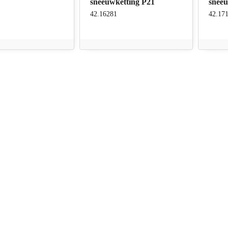
sneeuwketting P21
snee
42.16281
42.17