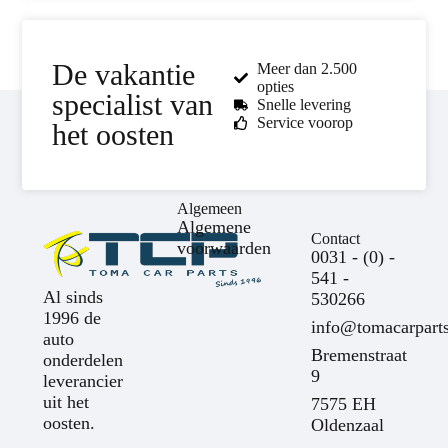
De vakantie
Meer dan 2.500
opties
specialist van
Snelle levering
Service voorop
het oosten
Algemeen
Algemene
Contact
voorwaarden
0031 - (0) -
541 -
Al sinds
530266
1996 de
info@tomacarparts
auto
Bremenstraat
onderdelen
9
leverancier
uit het
7575 EH
oosten.
Oldenzaal