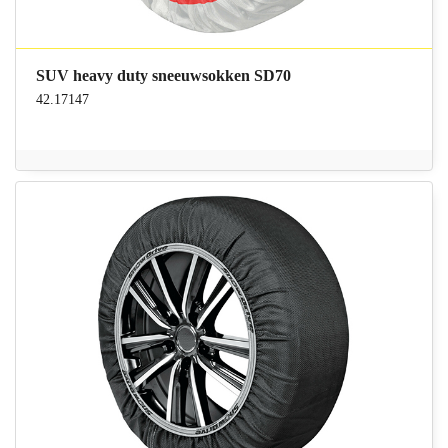
SUV heavy duty sneeuwsokken SD70
42.17147