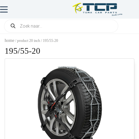
home
/ product 20 inch / 195/55-20
195/55-20