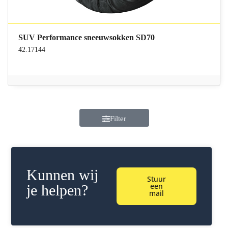
SUV Performance sneeuwsokken SD70
42.17144
Filter
Kunnen wij
Stuur
een
je helpen?
mail