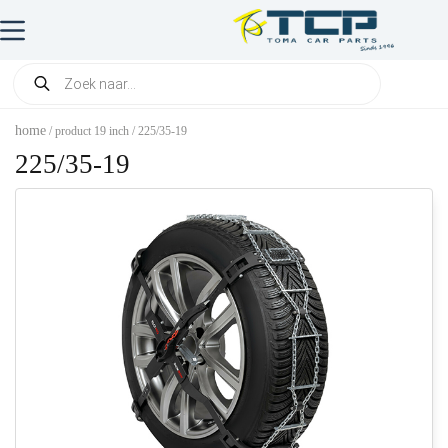
home
/ product 19 inch / 225/35-19
225/35-19