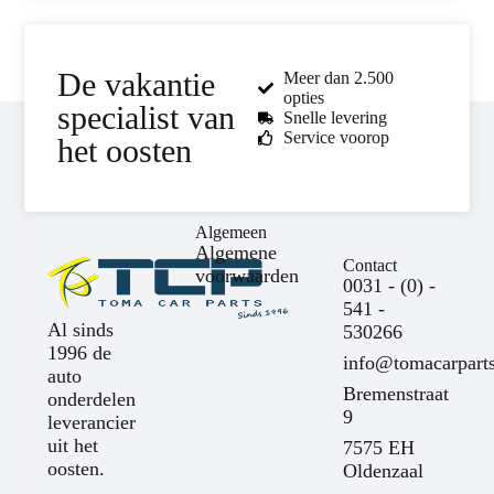
De vakantie
Meer dan 2.500
opties
specialist van
Snelle levering
Service voorop
het oosten
Algemeen
Algemene
Contact
voorwaarden
0031 - (0) -
541 -
Al sinds
530266
1996 de
info@tomacarparts
auto
Bremenstraat
onderdelen
9
leverancier
uit het
7575 EH
oosten.
Oldenzaal