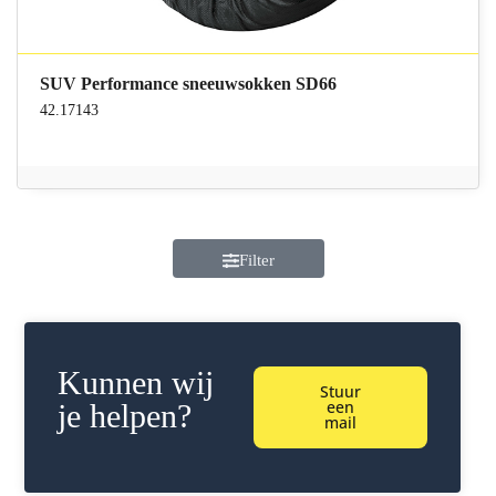
SUV Performance sneeuwsokken SD66
42.17143
Filter
Kunnen wij
Stuur
een
je helpen?
mail