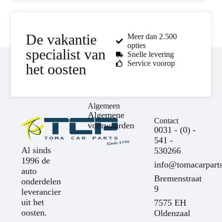
De vakantie
Meer dan 2.500
opties
specialist van
Snelle levering
Service voorop
het oosten
Algemeen
Algemene
Contact
voorwaarden
0031 - (0) -
541 -
Al sinds
530266
1996 de
info@tomacarparts
auto
Bremenstraat
onderdelen
9
leverancier
uit het
7575 EH
oosten.
Oldenzaal