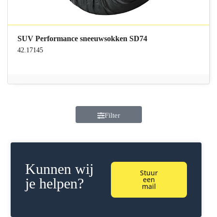
SUV Performance sneeuwsokken SD74
42.17145
Filter
Kunnen wij
Stuur
een
je helpen?
mail