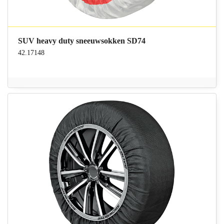
SUV heavy duty sneeuwsokken SD74
42.17148