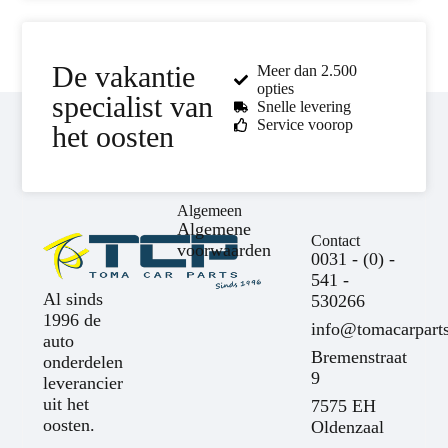
De vakantie
Meer dan 2.500
opties
specialist van
Snelle levering
Service voorop
het oosten
Algemeen
Algemene
Contact
voorwaarden
0031 - (0) -
541 -
Al sinds
530266
1996 de
info@tomacarparts
auto
Bremenstraat
onderdelen
9
leverancier
uit het
7575 EH
oosten.
Oldenzaal