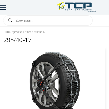
home
/ product 17 inch / 295/40-17
295/40-17