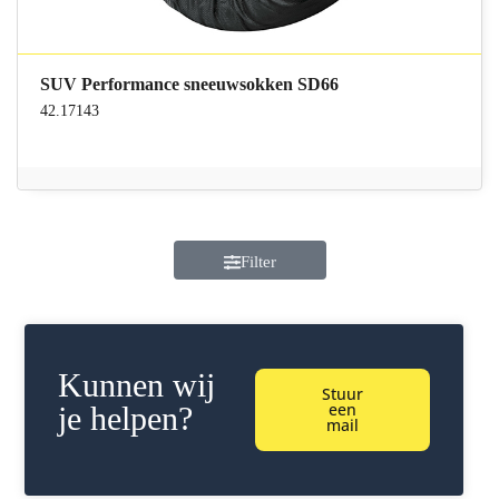
SUV Performance sneeuwsokken SD66
42.17143
Filter
Kunnen wij
Stuur
een
je helpen?
mail