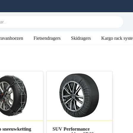
ravanhoezen
Fietsendragers
Skidragers
Kargo rack syst
o sneeuwketting
SUV Performance