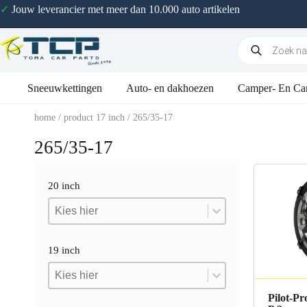
✓
Jouw leverancier met meer dan 10.000 auto artikelen
Sneeuwkettingen
Auto- en dakhoezen
Camper- En Ca
home
/ product 17 inch / 265/35-17
265/35-17
20 inch
20 inch
20 inch
20 inch
19 inch
19 inch
19 inch
19 inch
Pilot-Pr