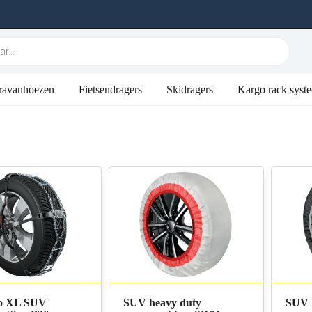
ravanhoezen
Fietsendragers
Skidragers
Kargo rack syst
ro XL SUV
SUV heavy duty
SUV 