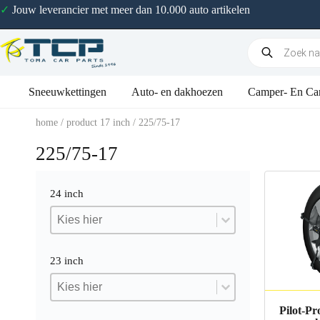
✓
Jouw leverancier met meer dan 10.000 auto artikelen
Sneeuwkettingen
Auto- en dakhoezen
Camper- En Ca
home
/ product 17 inch / 225/75-17
225/75-17
24 inch
24 inch
24 inch
24 inch
23 inch
23 inch
23 inch
23 inch
Pilot-P