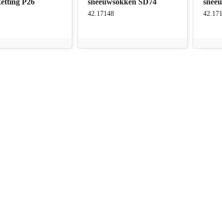
etting P26
sneeuwsokken SD74
snee
42.17148
42.17