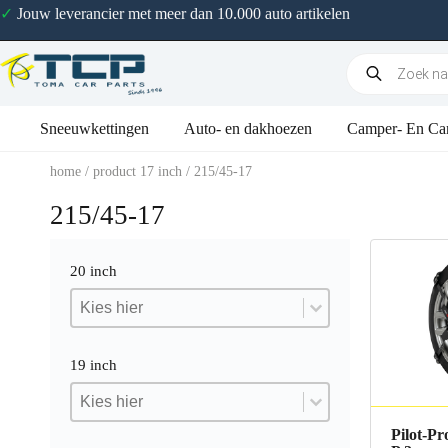
✓
Jouw leverancier met meer dan 10.000 auto artikelen
Sneeuwkettingen
Auto- en dakhoezen
Camper- En Ca
home
/ product 17 inch / 215/45-17
215/45-17
20 inch
20 inch
20 inch
20 inch
19 inch
19 inch
19 inch
19 inch
Pilot-Pr