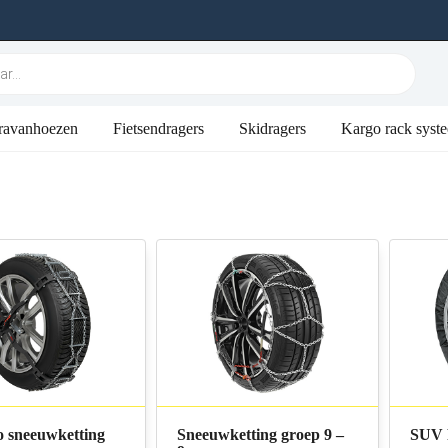
ravanhoezen
Fietsendragers
Skidragers
Kargo rack syst
o sneeuwketting
Sneeuwketting groep 9 –
SUV 