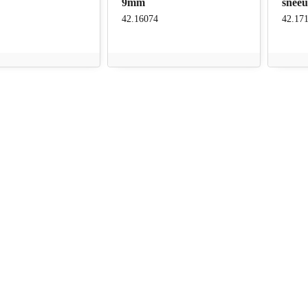
9mm
snee
42.16074
42.17