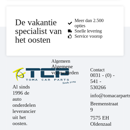
De vakantie
Meer dan 2.500
opties
specialist van
Snelle levering
Service voorop
het oosten
Algemeen
Algemene
Contact
voorwaarden
0031 - (0) -
541 -
Al sinds
530266
1996 de
info@tomacarparts
auto
Bremenstraat
onderdelen
9
leverancier
uit het
7575 EH
oosten.
Oldenzaal