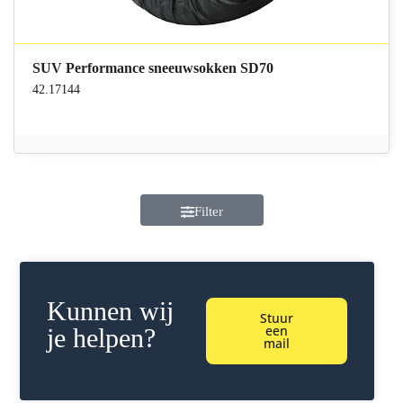
SUV Performance sneeuwsokken SD70
42.17144
Filter
Kunnen wij
Stuur
een
je helpen?
mail