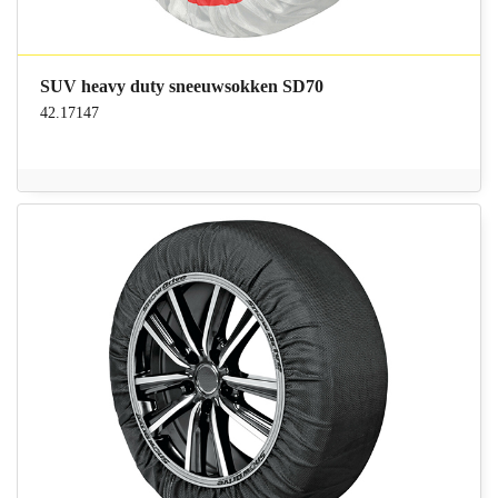
SUV heavy duty sneeuwsokken SD70
42.17147