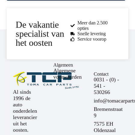
De vakantie
Meer dan 2.500
opties
specialist van
Snelle levering
Service voorop
het oosten
Algemeen
Algemene
Contact
voorwaarden
0031 - (0) -
541 -
Al sinds
530266
1996 de
info@tomacarparts
auto
Bremenstraat
onderdelen
9
leverancier
uit het
7575 EH
oosten.
Oldenzaal