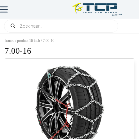
home
/ product 16 inch / 7.00-16
7.00-16