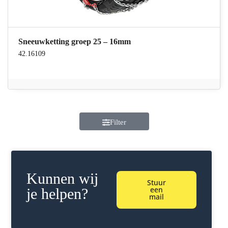
Sneeuwketting groep 25 – 16mm
42.16109
Filter
Kunnen wij
Stuur
een
je helpen?
mail