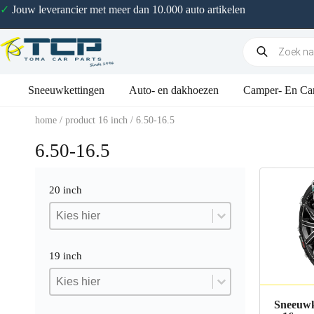
✓
Jouw leverancier met meer dan 10.000 auto artikelen
Sneeuwkettingen
Auto- en dakhoezen
Camper- En Ca
home
/ product 16 inch / 6.50-16.5
6.50-16.5
20 inch
20 inch
20 inch
20 inch
19 inch
19 inch
19 inch
19 inch
Sneeuwk