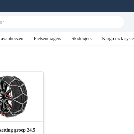
ravanhoezen
Fietsendragers
Skidragers
Kargo rack syst
etting groep 24.5