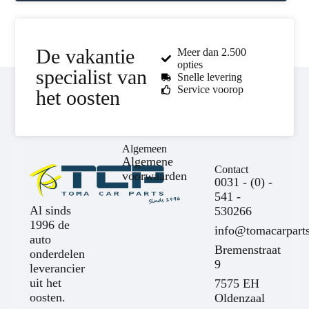
De vakantie
Meer dan 2.500
opties
specialist van
Snelle levering
Service voorop
het oosten
Algemeen
Algemene
Contact
voorwaarden
0031 - (0) -
541 -
Al sinds
530266
1996 de
info@tomacarparts
auto
Bremenstraat
onderdelen
9
leverancier
uit het
7575 EH
oosten.
Oldenzaal