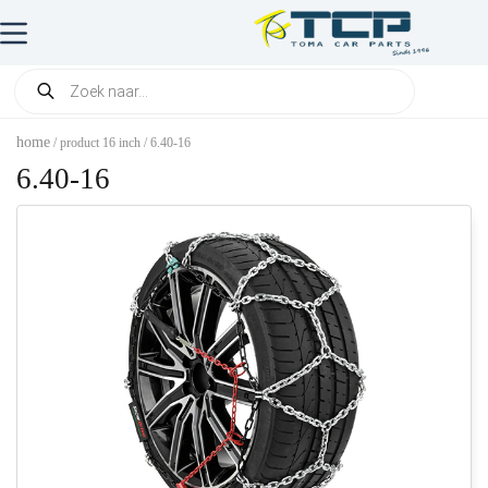
home
/ product 16 inch / 6.40-16
6.40-16