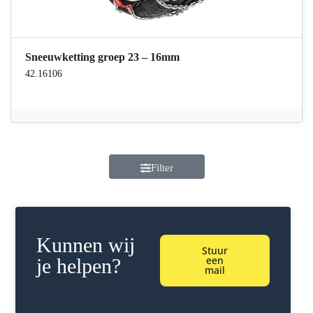
Sneeuwketting groep 23 – 16mm
42.16106
Filter
Kunnen wij
Stuur
een
je helpen?
mail