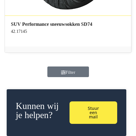
SUV Performance sneeuwsokken SD74
42.17145
Filter
Kunnen wij
Stuur
een
je helpen?
mail