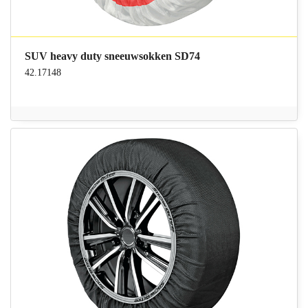
SUV heavy duty sneeuwsokken SD74
42.17148