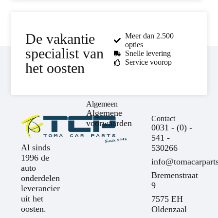
De vakantie
Meer dan 2.500
opties
specialist van
Snelle levering
Service voorop
het oosten
Algemeen
Algemene
Contact
voorwaarden
0031 - (0) -
541 -
Al sinds
530266
1996 de
info@tomacarparts
auto
Bremenstraat
onderdelen
9
leverancier
uit het
7575 EH
oosten.
Oldenzaal