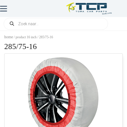
home
/ product 16 inch / 285/75-16
285/75-16