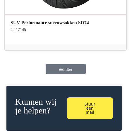
SUV Performance sneeuwsokken SD74
42.17145
Filter
Kunnen wij
Stuur
een
je helpen?
mail