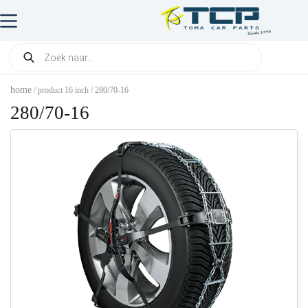
home
/ product 16 inch / 280/70-16
280/70-16