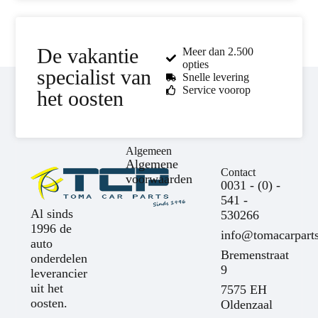
De vakantie
Meer dan 2.500
opties
specialist van
Snelle levering
Service voorop
het oosten
Algemeen
Algemene
Contact
voorwaarden
0031 - (0) -
541 -
Al sinds
530266
1996 de
info@tomacarparts
auto
Bremenstraat
onderdelen
9
leverancier
uit het
7575 EH
oosten.
Oldenzaal