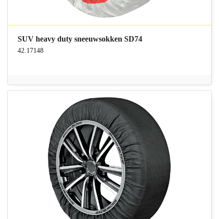
SUV heavy duty sneeuwsokken SD74
42.17148