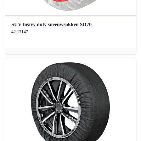
SUV heavy duty sneeuwsokken SD70
42.17147