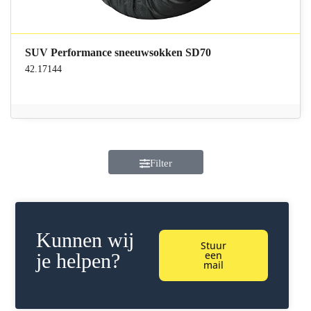
SUV Performance sneeuwsokken SD70
42.17144
Filter
Kunnen wij
Stuur
een
je helpen?
mail