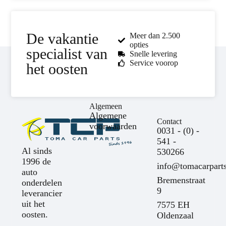
De vakantie
Meer dan 2.500
opties
specialist van
Snelle levering
Service voorop
het oosten
Algemeen
Algemene
Contact
voorwaarden
0031 - (0) -
541 -
Al sinds
530266
1996 de
info@tomacarparts
auto
Bremenstraat
onderdelen
9
leverancier
uit het
7575 EH
oosten.
Oldenzaal