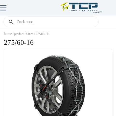
home
/ product 16 inch / 275/60-16
275/60-16