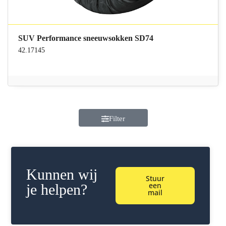
SUV Performance sneeuwsokken SD74
42.17145
Filter
Kunnen wij
Stuur
een
je helpen?
mail