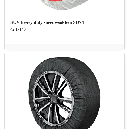
SUV heavy duty sneeuwsokken SD74
42.17148