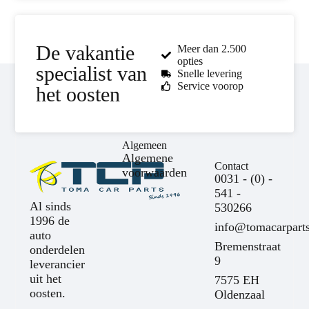
De vakantie
Meer dan 2.500
opties
specialist van
Snelle levering
Service voorop
het oosten
Algemeen
Algemene
Contact
voorwaarden
0031 - (0) -
541 -
Al sinds
530266
1996 de
info@tomacarparts
auto
Bremenstraat
onderdelen
9
leverancier
uit het
7575 EH
oosten.
Oldenzaal