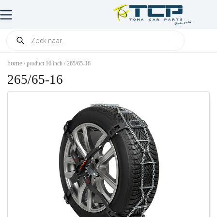
home
/ product 16 inch / 265/65-16
265/65-16