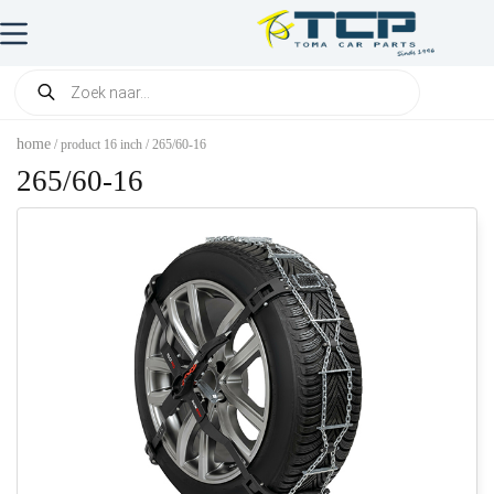
home
/ product 16 inch / 265/60-16
265/60-16