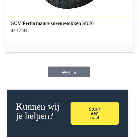
SUV Performance sneeuwsokken SD70
42.17144
Filter
Kunnen wij
Stuur
een
je helpen?
mail