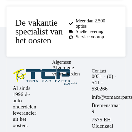
De vakantie
Meer dan 2.500
opties
specialist van
Snelle levering
Service voorop
het oosten
Algemeen
Algemene
Contact
voorwaarden
0031 - (0) -
541 -
Al sinds
530266
1996 de
info@tomacarparts
auto
Bremenstraat
onderdelen
9
leverancier
uit het
7575 EH
oosten.
Oldenzaal