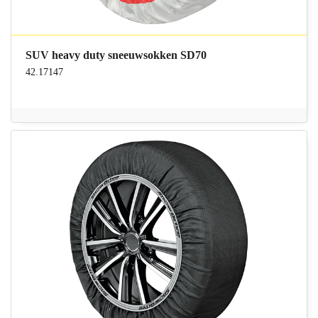
SUV heavy duty sneeuwsokken SD70
42.17147