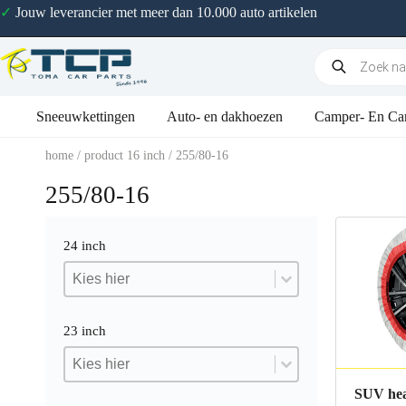
✓
Jouw leverancier met meer dan 10.000 auto artikelen
Sneeuwkettingen
Auto- en dakhoezen
Camper- En Ca
home
/ product 16 inch / 255/80-16
255/80-16
24 inch
24 inch
24 inch
24 inch
23 inch
23 inch
23 inch
23 inch
SUV hea