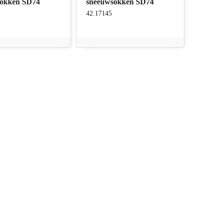
sokken SD74
sneeuwsokken SD74
42.17145