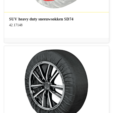
SUV heavy duty sneeuwsokken SD74
42.17148