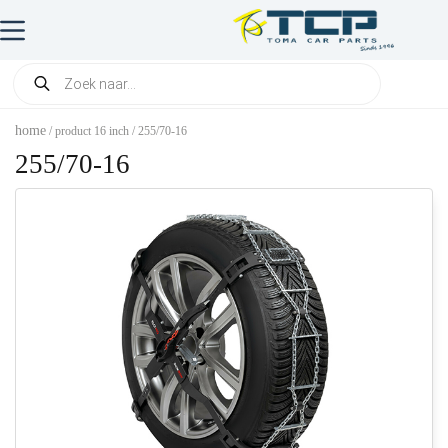
home
/ product 16 inch / 255/70-16
255/70-16