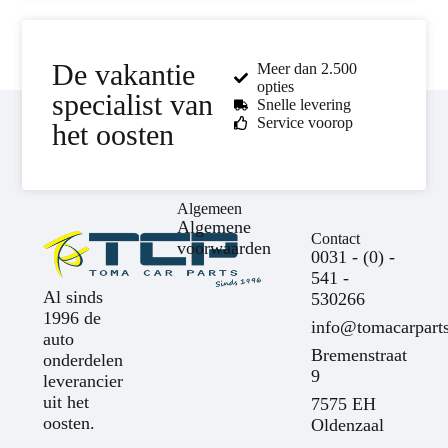
De vakantie
Meer dan 2.500
opties
specialist van
Snelle levering
Service voorop
het oosten
Algemeen
Algemene
Contact
voorwaarden
0031 - (0) -
541 -
Al sinds
530266
1996 de
info@tomacarparts
auto
Bremenstraat
onderdelen
9
leverancier
uit het
7575 EH
oosten.
Oldenzaal