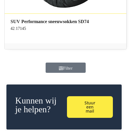
SUV Performance sneeuwsokken SD74
42.17145
Filter
Kunnen wij
Stuur
een
je helpen?
mail