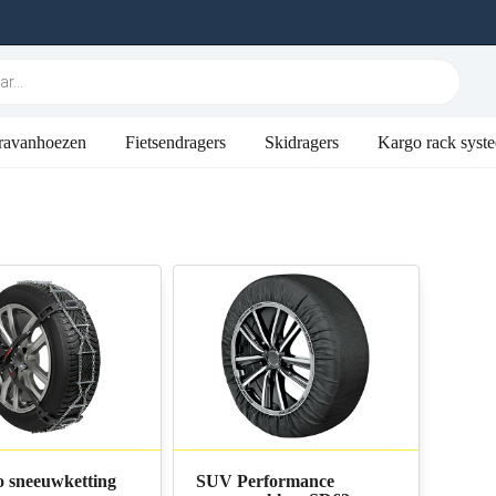
ravanhoezen
Fietsendragers
Skidragers
Kargo rack syst
o sneeuwketting
SUV Performance