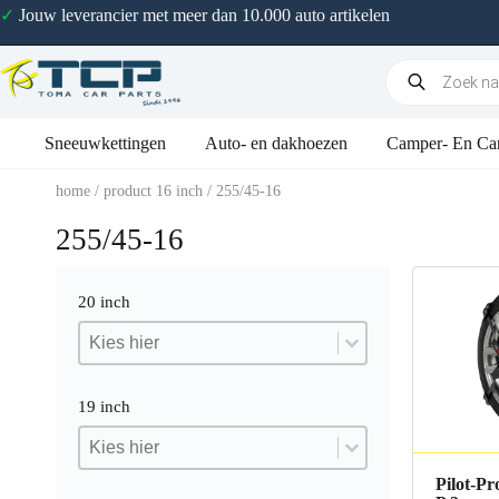
✓
Jouw leverancier met meer dan 10.000 auto artikelen
Sneeuwkettingen
Auto- en dakhoezen
Camper- En Ca
home
/ product 16 inch / 255/45-16
255/45-16
20 inch
20 inch
20 inch
20 inch
19 inch
19 inch
19 inch
19 inch
Pilot-Pr