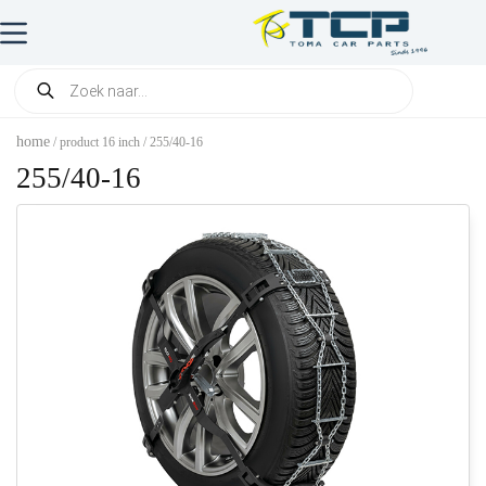
home
/ product 16 inch / 255/40-16
255/40-16