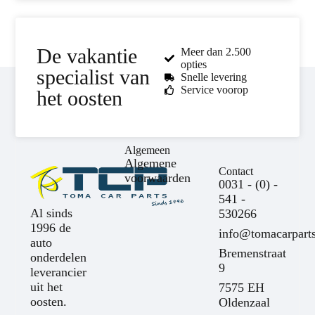
De vakantie
Meer dan 2.500
opties
specialist van
Snelle levering
Service voorop
het oosten
Algemeen
Algemene
Contact
voorwaarden
0031 - (0) -
541 -
Al sinds
530266
1996 de
info@tomacarparts
auto
Bremenstraat
onderdelen
9
leverancier
uit het
7575 EH
oosten.
Oldenzaal