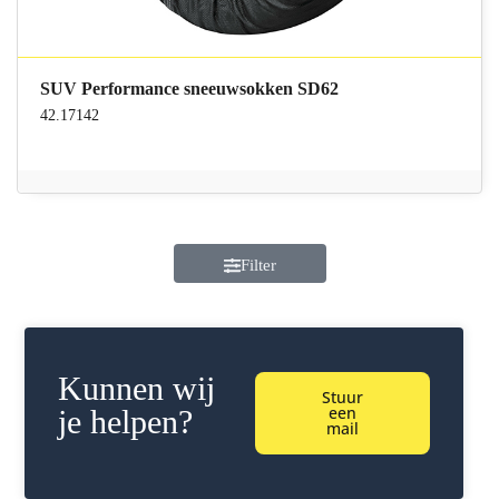
SUV Performance sneeuwsokken SD62
42.17142
Filter
Kunnen wij
Stuur
een
je helpen?
mail