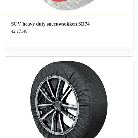
SUV heavy duty sneeuwsokken SD74
42.17148