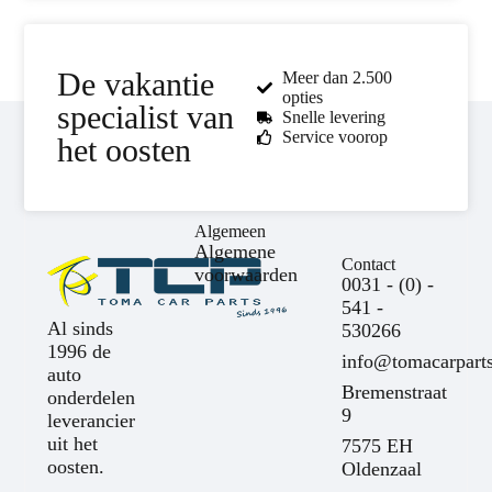
De vakantie
Meer dan 2.500
opties
specialist van
Snelle levering
Service voorop
het oosten
Algemeen
Algemene
Contact
voorwaarden
0031 - (0) -
541 -
Al sinds
530266
1996 de
info@tomacarparts
auto
Bremenstraat
onderdelen
9
leverancier
uit het
7575 EH
oosten.
Oldenzaal