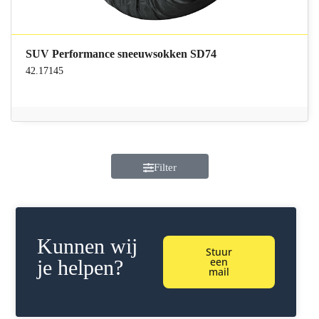
SUV Performance sneeuwsokken SD74
42.17145
Filter
Kunnen wij
Stuur
een
je helpen?
mail