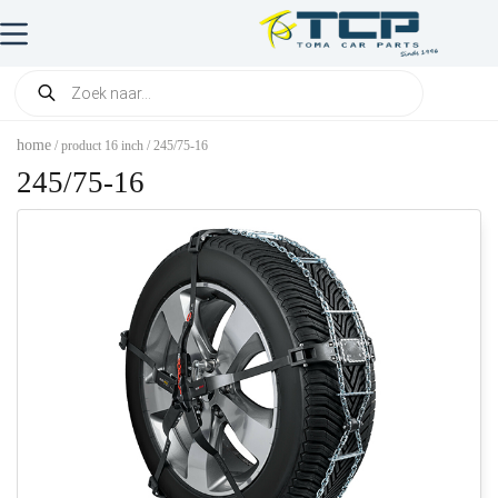
home
/ product 16 inch / 245/75-16
245/75-16