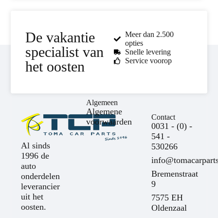
De vakantie
Meer dan 2.500
opties
specialist van
Snelle levering
Service voorop
het oosten
Algemeen
Algemene
Contact
voorwaarden
0031 - (0) -
541 -
Al sinds
530266
1996 de
info@tomacarparts
auto
Bremenstraat
onderdelen
9
leverancier
uit het
7575 EH
oosten.
Oldenzaal