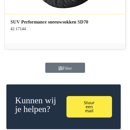
SUV Performance sneeuwsokken SD70
42.17144
Filter
Kunnen wij
Stuur
een
je helpen?
mail