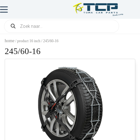
home
/ product 16 inch / 245/60-16
245/60-16