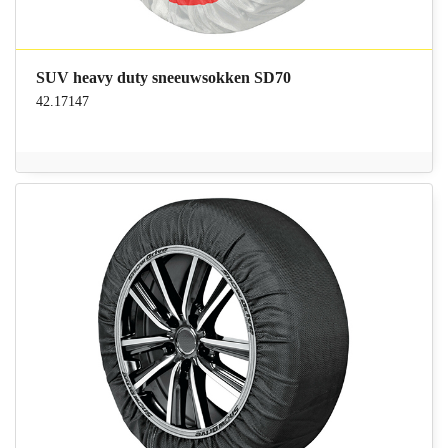
SUV heavy duty sneeuwsokken SD70
42.17147