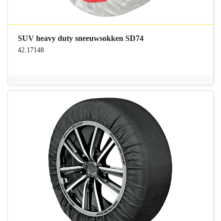
SUV heavy duty sneeuwsokken SD74
42.17148