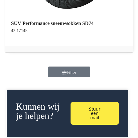
SUV Performance sneeuwsokken SD74
42.17145
Filter
Kunnen wij
Stuur
een
je helpen?
mail