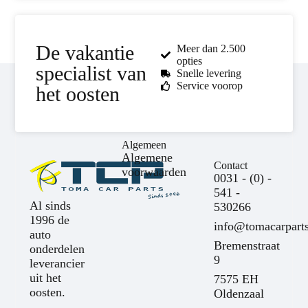
De vakantie
Meer dan 2.500
opties
specialist van
Snelle levering
Service voorop
het oosten
Algemeen
Algemene
Contact
voorwaarden
0031 - (0) -
541 -
Al sinds
530266
1996 de
info@tomacarparts
auto
Bremenstraat
onderdelen
9
leverancier
uit het
7575 EH
oosten.
Oldenzaal