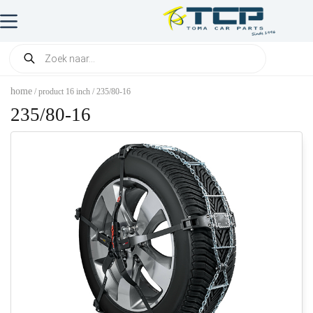
home
/ product 16 inch / 235/80-16
235/80-16