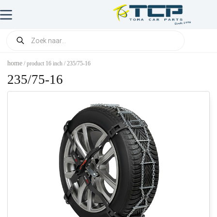
home
/ product 16 inch / 235/75-16
235/75-16