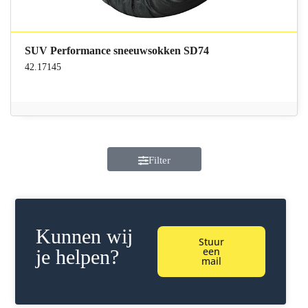
SUV Performance sneeuwsokken SD74
42.17145
Filter
Kunnen wij
Stuur
een
je helpen?
mail