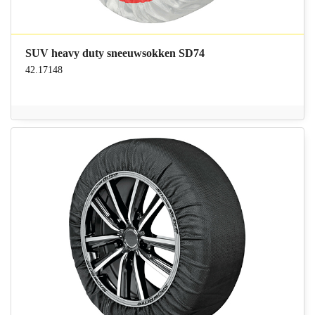
SUV heavy duty sneeuwsokken SD74
42.17148