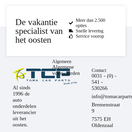
De vakantie
Meer dan 2.500
opties
specialist van
Snelle levering
Service voorop
het oosten
Algemeen
Algemene
Contact
voorwaarden
0031 - (0) -
541 -
Al sinds
530266
1996 de
info@tomacarparts
auto
Bremenstraat
onderdelen
9
leverancier
uit het
7575 EH
oosten.
Oldenzaal