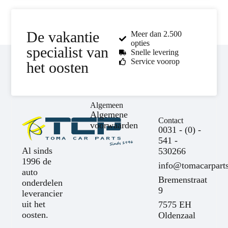
De vakantie
Meer dan 2.500
opties
specialist van
Snelle levering
Service voorop
het oosten
Algemeen
Algemene
Contact
voorwaarden
0031 - (0) -
541 -
Al sinds
530266
1996 de
info@tomacarparts
auto
Bremenstraat
onderdelen
9
leverancier
uit het
7575 EH
oosten.
Oldenzaal