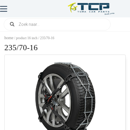
home
/ product 16 inch / 235/70-16
235/70-16