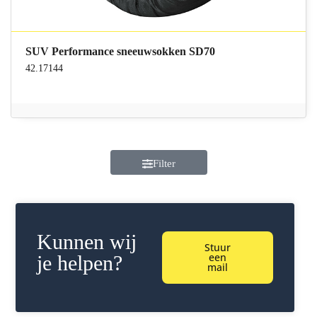
SUV Performance sneeuwsokken SD70
42.17144
Filter
Kunnen wij
Stuur
een
je helpen?
mail