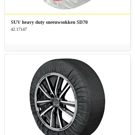
SUV heavy duty sneeuwsokken SD70
42.17147