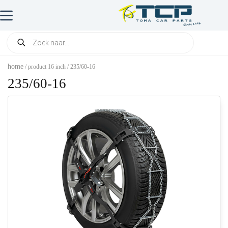
home
/ product 16 inch / 235/60-16
235/60-16