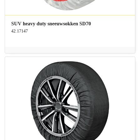
SUV heavy duty sneeuwsokken SD70
42.17147