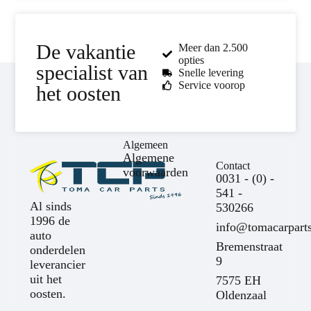
De vakantie
Meer dan 2.500
opties
specialist van
Snelle levering
Service voorop
het oosten
Algemeen
Algemene
Contact
voorwaarden
0031 - (0) -
541 -
Al sinds
530266
1996 de
info@tomacarparts
auto
Bremenstraat
onderdelen
9
leverancier
uit het
7575 EH
oosten.
Oldenzaal