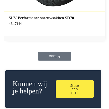
SUV Performance sneeuwsokken SD70
42.17144
Filter
Kunnen wij
Stuur
een
je helpen?
mail