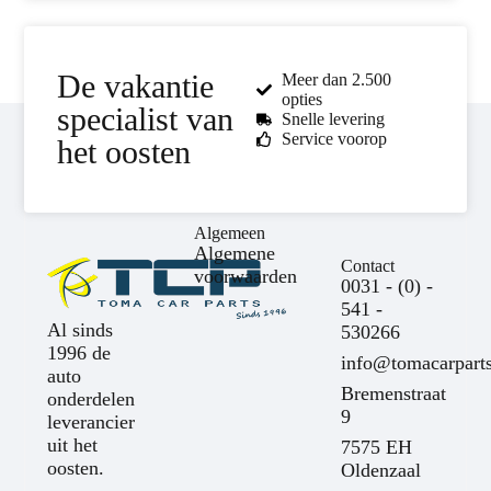
De vakantie
Meer dan 2.500
opties
specialist van
Snelle levering
Service voorop
het oosten
Algemeen
Algemene
Contact
voorwaarden
0031 - (0) -
541 -
Al sinds
530266
1996 de
info@tomacarparts
auto
Bremenstraat
onderdelen
9
leverancier
uit het
7575 EH
oosten.
Oldenzaal