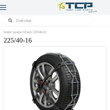
home
/ product 16 inch / 225/40-16
225/40-16