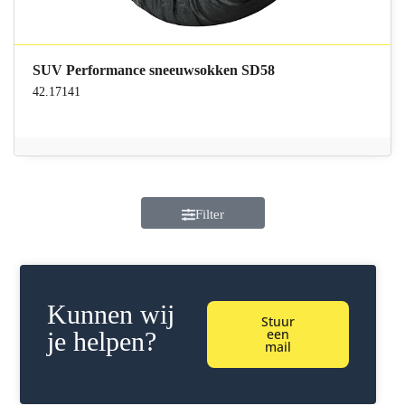
SUV Performance sneeuwsokken SD58
42.17141
Filter
Kunnen wij
Stuur
een
je helpen?
mail