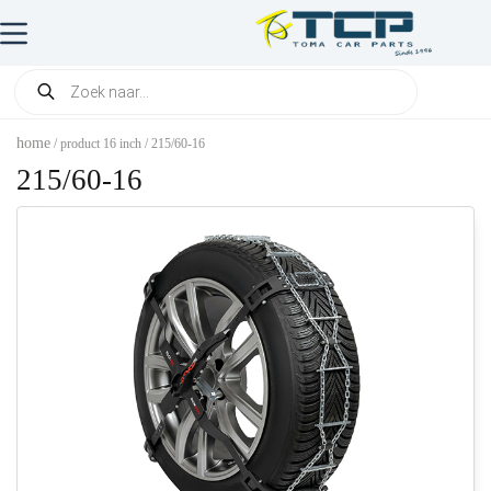
home
/ product 16 inch / 215/60-16
215/60-16