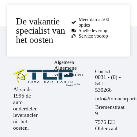
De vakantie
Meer dan 2.500
opties
specialist van
Snelle levering
Service voorop
het oosten
Algemeen
Algemene
Contact
voorwaarden
0031 - (0) -
541 -
Al sinds
530266
1996 de
info@tomacarparts
auto
Bremenstraat
onderdelen
9
leverancier
uit het
7575 EH
oosten.
Oldenzaal