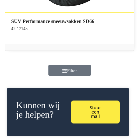
SUV Performance sneeuwsokken SD66
42.17143
Filter
Kunnen wij
Stuur
een
je helpen?
mail