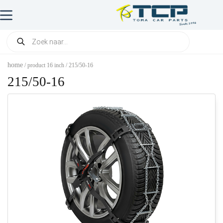
home
/ product 16 inch / 215/50-16
215/50-16