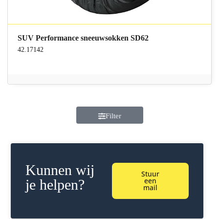
SUV Performance sneeuwsokken SD62
42.17142
Filter
Kunnen wij
Stuur
een
je helpen?
mail