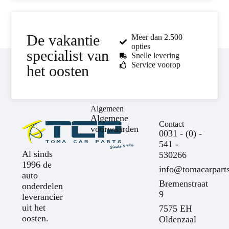
De vakantie
Meer dan 2.500
opties
specialist van
Snelle levering
Service voorop
het oosten
Algemeen
Algemene
Contact
voorwaarden
0031 - (0) -
541 -
Al sinds
530266
1996 de
info@tomacarparts
auto
Bremenstraat
onderdelen
9
leverancier
uit het
7575 EH
oosten.
Oldenzaal