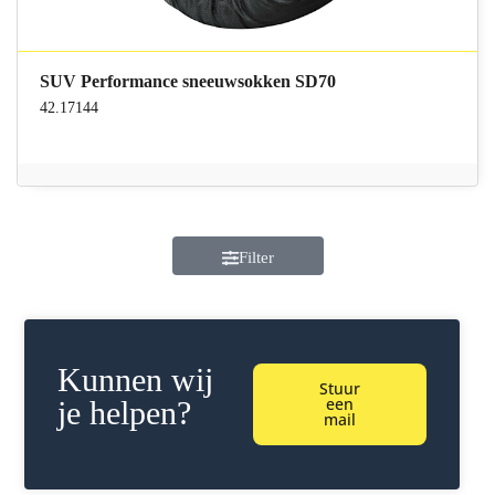
SUV Performance sneeuwsokken SD70
42.17144
Filter
Kunnen wij
Stuur
een
je helpen?
mail