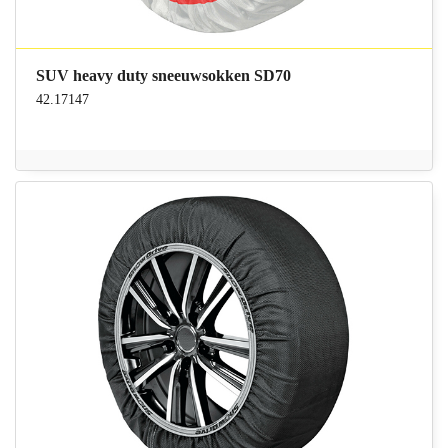
SUV heavy duty sneeuwsokken SD70
42.17147