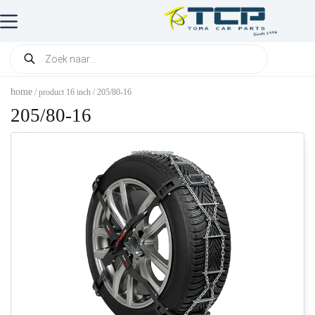
home
/ product 16 inch / 205/80-16
205/80-16