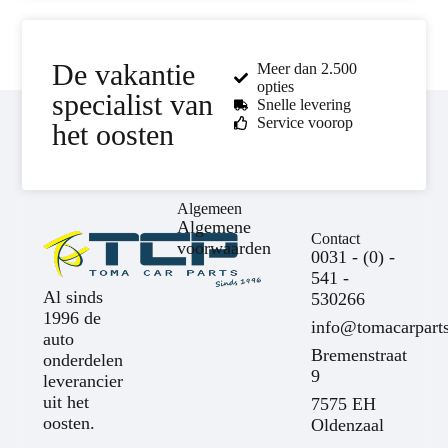
De vakantie
Meer dan 2.500
opties
specialist van
Snelle levering
Service voorop
het oosten
Algemeen
Algemene
Contact
voorwaarden
0031 - (0) -
541 -
Al sinds
530266
1996 de
info@tomacarparts
auto
Bremenstraat
onderdelen
9
leverancier
uit het
7575 EH
oosten.
Oldenzaal