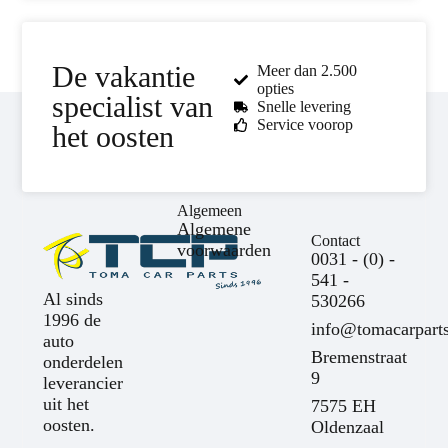
De vakantie
Meer dan 2.500
opties
specialist van
Snelle levering
Service voorop
het oosten
Algemeen
Algemene
Contact
voorwaarden
0031 - (0) -
541 -
Al sinds
530266
1996 de
info@tomacarparts
auto
Bremenstraat
onderdelen
9
leverancier
uit het
7575 EH
oosten.
Oldenzaal