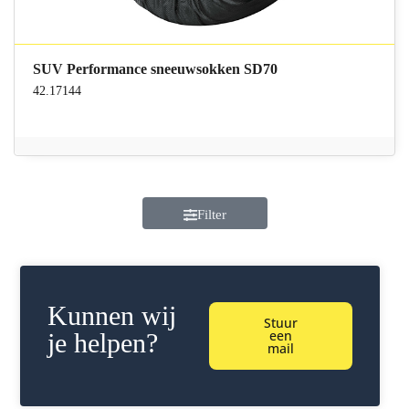
SUV Performance sneeuwsokken SD70
42.17144
Filter
Kunnen wij
Stuur
een
je helpen?
mail