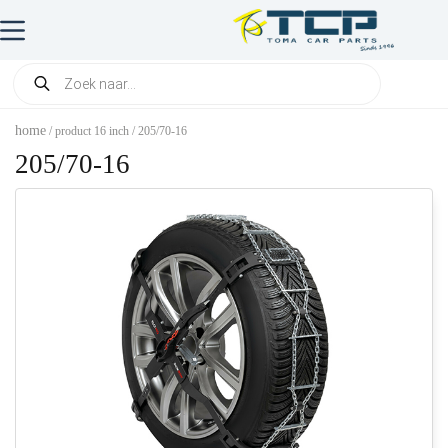
home
/ product 16 inch / 205/70-16
205/70-16