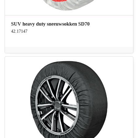
SUV heavy duty sneeuwsokken SD70
42.17147