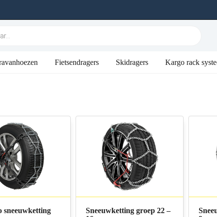
ravanhoezen
Fietsendragers
Skidragers
Kargo rack syst
o sneeuwketting
Sneeuwketting groep 22 –
Sneeu