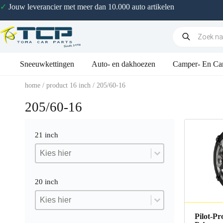
✓
Jouw leverancier met meer dan 10.000 auto artikelen
Sneeuwkettingen
Auto- en dakhoezen
Camper- En Ca
home
/ product 16 inch / 205/60-16
205/60-16
21 inch
21 inch
21 inch
21 inch
20 inch
20 inch
20 inch
20 inch
Pilot-Pr