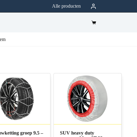
Alle producten
eem
wketting groep 9.5 –
SUV heavy duty