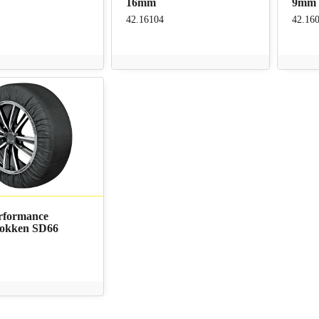
16mm
9mm
42.16104
42.16
rformance
sokken SD66