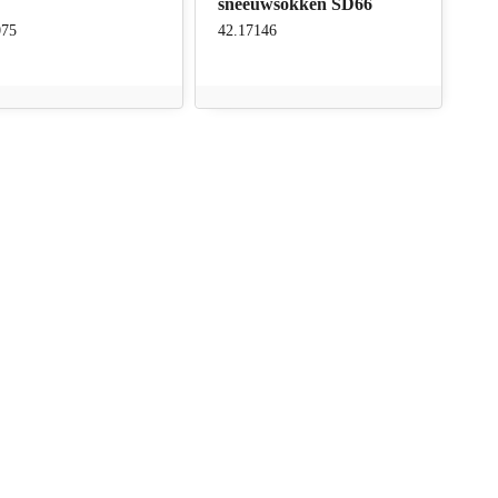
sneeuwsokken SD66
075
42.17146