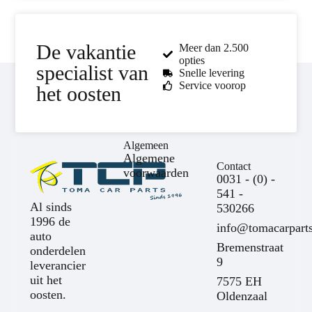
De vakantie
Meer dan 2.500
opties
specialist van
Snelle levering
Service voorop
het oosten
Algemeen
Algemene
Contact
voorwaarden
0031 - (0) -
541 -
Al sinds
530266
1996 de
info@tomacarparts
auto
Bremenstraat
onderdelen
9
leverancier
uit het
7575 EH
oosten.
Oldenzaal