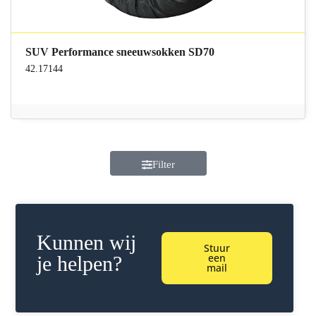
SUV Performance sneeuwsokken SD70
42.17144
Filter
Kunnen wij
Stuur
een
je helpen?
mail