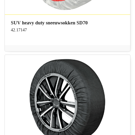
SUV heavy duty sneeuwsokken SD70
42.17147