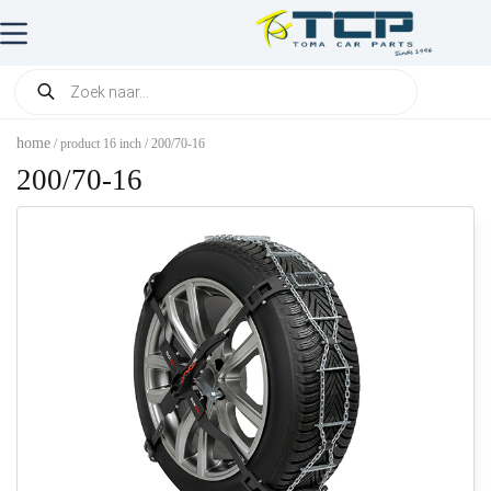
home
/ product 16 inch / 200/70-16
200/70-16